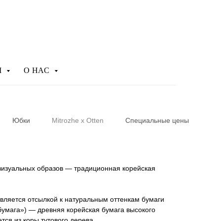
М
О НАС
Юбки
Mitrozhe x Otten
Специальные цены
визуальных образов — традиционная корейская
вляется отсылкой к натуральным оттенкам бумаги
бумага») — древняя корейская бумага высокого
ется из коры тутового дерева.