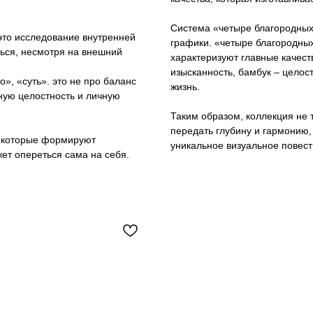
Система «четыре благородных
это исследование внутренней
графики. «четыре благородны
ться, несмотря на внешний
характеризуют главные качеств
изысканность, бамбук – целос
», «суть». это не про баланс
жизнь.
ную целостность и личную
Таким образом, коллекция не т
передать глубину и гармонию,
х, которые формируют
уникальное визуальное повес
ет опереться сама на себя.