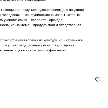
 господина» послужила вдохновением для создания
х господина» — конфуцианские символы, которые
а ученого: слива – храбрость, орхидея –
тность, хризантема – продуктивная и плодотворная
олько отражает корейскую культуру, но и стремится
 присущие традиционному искусству, создавая
твование о ценностях и философии жизни.