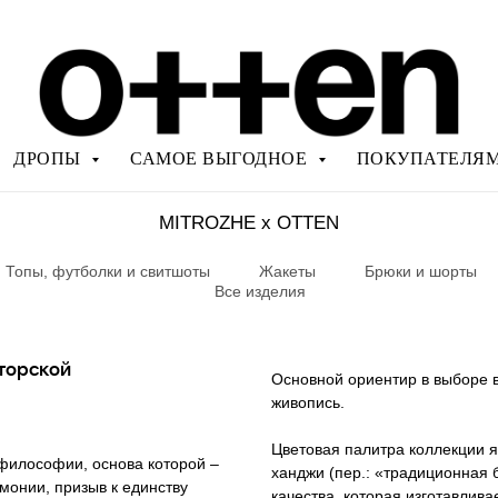
ДРОПЫ
САМОЕ ВЫГОДНОЕ
ПОКУПАТЕЛЯ
MITROZHE x OTTEN
Топы, футболки и свитшоты
Жакеты
Брюки и шорты
Все изделия
торской
Основной ориентир в выборе 
живопись.
Цветовая палитра коллекции я
 философии, основа которой –
ханджи (пер.: «традиционная 
монии, призыв к единству
качества, которая изготавлива