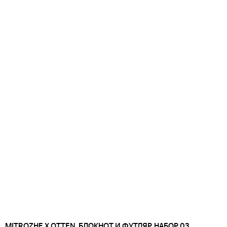
MITROZHE Х OTTEN. БЛОКНОТ И ФУТЛЯР. НАБОР 03