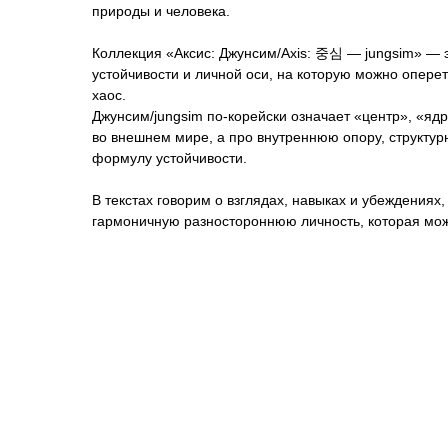
природы и человека.
Коллекция «Аксис: Джунсим/Axis: 중심 — jungsim» — 
устойчивости и личной оси, на которую можно опере
хаос.
Джунсим/jungsim по-корейски означает «центр», «ядро
во внешнем мире, а про внутреннюю опору, структур
формулу устойчивости.
В текстах говорим о взглядах, навыках и убеждения
гармоничную разностороннюю личность, которая мож