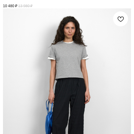
10 480
₽
13 980
₽