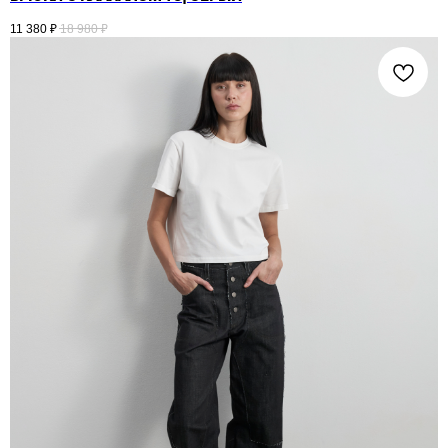
11 380
₽
18 980
₽