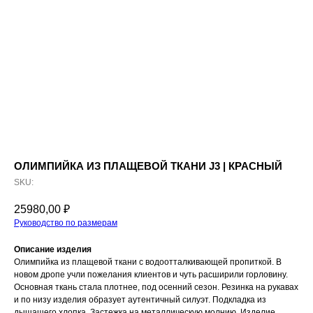
ОЛИМПИЙКА ИЗ ПЛАЩЕВОЙ ТКАНИ J3 | КРАСНЫЙ
SKU:
25980,00
₽
Руководство по размерам
Описание изделия
Олимпийка из плащевой ткани с водоотталкивающей пропиткой. В
новом дропе учли пожелания клиентов и чуть расширили горловину.
Основная ткань стала плотнее, под осенний сезон. Резинка на рукавах
и по низу изделия образует аутентичный силуэт. Подкладка из
дышащего хлопка. Застежка на металлическую молнию. Изделие