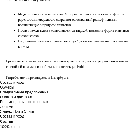
Модель выполнена из хлопка. Материал отличается лёгким эффектом
paper touch: поверхность сохраняет естественный рельеф и линии,
возникающие в процессе движения.
После глажки ткань вновь становится гладкой, позволяя форме меняться
снова и снова.
Внутренние швы выполнены "вчистую", а также окантованы хлопковым
кантом.
Брюки легко сочетаются как с базовым трикотажем, так и с укороченным топом
со стойкой из аналогичной ткани из коллекции Fold.
Разработано и произведено в Петербурге.
Состав и уход
Обмеры
Специальные предложения
Оплата и доставка
Верните, если что-то не так
Долями
Яндекс Пэй и Сплит
Состав и уход
Состав
100% хлопок