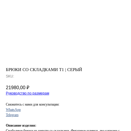
БРЮКИ СО СКЛАДКАМИ T1 | СЕРЫЙ
SKU:
21980,00
₽
Руководство по размерам
Свяжитесь с нами для консультации:
WhatsApp
Telegram
Описание изделия:
Свободные брюки из шерсти со складками. Фигурные шлевки, два кармана с