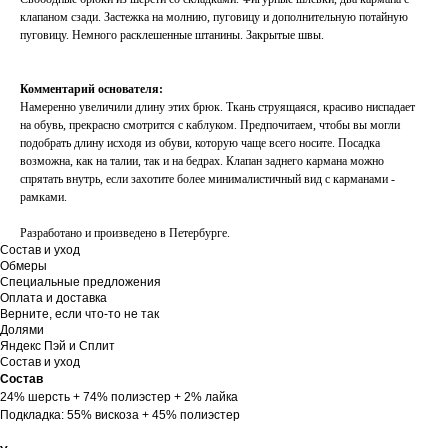
клапаном сзади. Застежка на молнию, пуговицу и дополнительную потайную
пуговицу. Немного расклешенные штанины. Закрытые швы.
Комментарий основателя:
Намеренно увеличили длину этих брюк. Ткань струящаяся, красиво ниспадает
на обувь, прекрасно смотрится с каблуком. Предпочитаем, чтобы вы могли
подобрать длину исходя из обуви, которую чаще всего носите. Посадка
возможна, как на талии, так и на бедрах. Клапан заднего кармана можно
спрятать внутрь, если захотите более минималистичный вид с карманами -
рамками.
Разработано и произведено в Петербурге.
Состав и уход
Обмеры
Специальные предложения
Оплата и доставка
Верните, если что-то не так
Долями
Яндекс Пэй и Сплит
Состав и уход
Состав
24% шерсть + 74% полиэстер + 2% лайка
Подкладка: 55% вискоза + 45% полиэстер